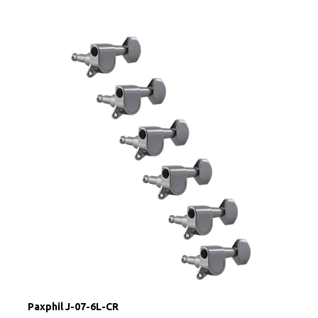
Paxphil J-07-6L-CR