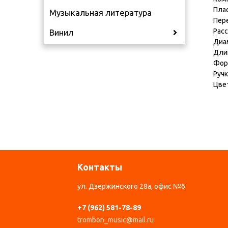
Плас
Музыкальная литература
Пере
Рас
Винил
Диа
Дли
Фор
Ручк
Цвет
Контакты
ул. Дзержинского 28а, офис №6
+7 (962) 581-78-89
trombon_music@mail.ru