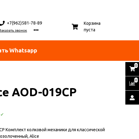
+7(962)581-78-89
Корзина
пуста
Заказать звонок
ать Whatsapp
0
0
ice AOD-019CP
:
✔
P Комплект колковой механики для классической
позолоченный, Alice