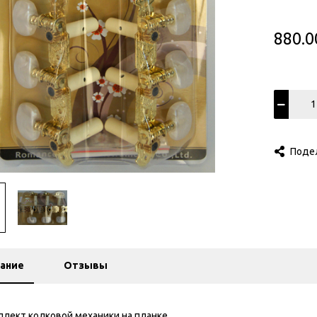
880.0
Поде
ание
Отзывы
плект колковой механики на планке.