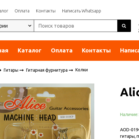
алог
Оплата
Контакты
Написать Whatsapp
ная
Каталог
Оплата
Контакты
Напис
Колки
Гитары
Гитарная фурнитура
Al
Наличие
AOD-019C
гитары, 