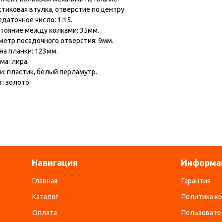
тиковая втулка, отверстие по центру.
даточное число: 1:15.
стояние между колками: 35мм.
метр посадочного отверстия: 9мм.
на планки: 123мм.
ма: лира.
и: пластик, белый перламутр.
: золото.
Навигация
Информа
Главная
Гарантия
Каталог
Политика к
Оплата
Пользовате