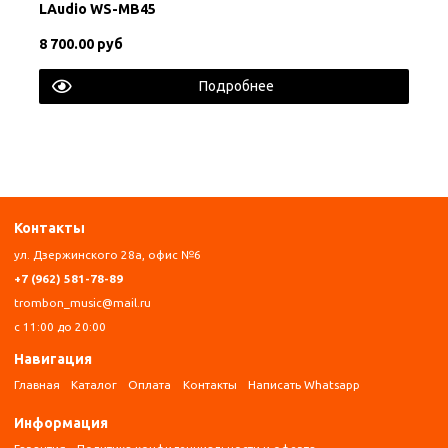
LAudio WS-MB45
8 700.00 руб
Подробнее
Контакты
ул. Дзержинского 28а, офис №6
+7 (962) 581-78-89
trombon_music@mail.ru
с 11:00 до 20:00
Навигация
Главная
Каталог
Оплата
Контакты
Написать Whatsapp
Информация