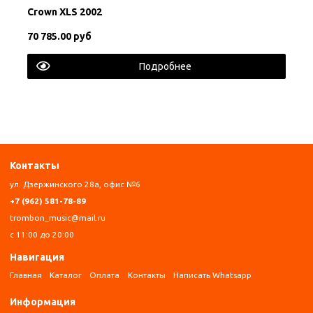
Crown XLS 2002
70 785.00 руб
Подробнее
Контакты
ул. Дзержинского 28а, офис №6
+7 (962) 581-78-89
trombon_music@mail.ru
с 11:00 до 20:00
Навигация
Главная
Каталог
Оплата
Контакты
Написать Whatsapp
Информация