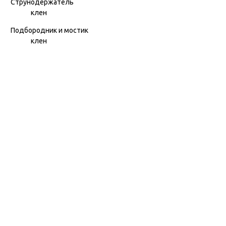
Струнодержатель
клен
Подбородник и мостик
клен
В комплекте
кейс, канифоль, смычок
Отзывы
Контакты
ул. Дзержинского 28а, офис №6
+7 (962) 581-78-89
trombon_music@mail.ru
с 11:00 до 20:00