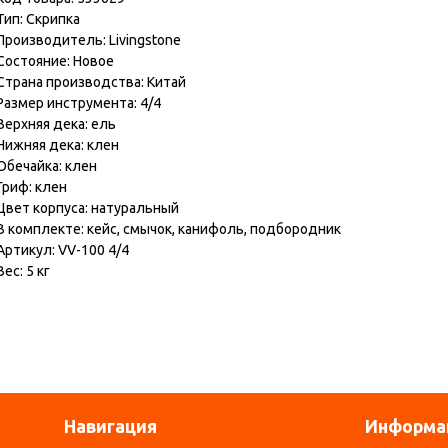
Тип:
Скрипка
Производитель:
Livingstone
Состояние:
Новое
Страна производства:
Китай
Размер инструмента:
4/4
Верхняя дека:
ель
Нижняя дека:
клен
Обечайка:
клен
Гриф:
клен
Цвет корпуса:
натуральный
В комплекте:
кейс
,
смычок
,
канифоль
,
подбородник
Артикул:
VV-100 4/4
Вес:
5 кг
Навигация
Информа