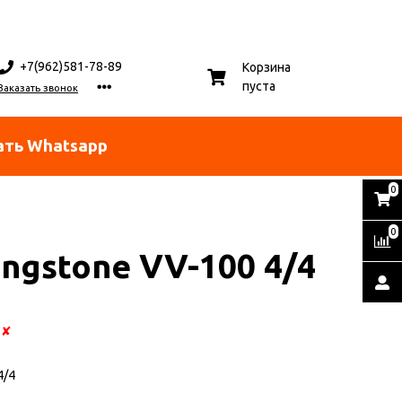
+7(962)581-78-89
Корзина
пуста
Заказать звонок
ать Whatsapp
0
0
ingstone VV-100 4/4
:
✘
4/4