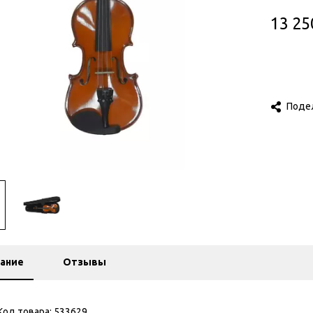
13 25
Поде
ание
Отзывы
Код товара:
533629