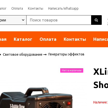
алог
Оплата
Контакты
Написать Whatsapp
ная
Каталог
Оплата
Контакты
Напис
Генераторы эффектов
Световое оборудование
XLi
Нет в наличии
Sh
Наличие