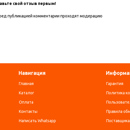
авьте свой отзыв первым!
Испо
Разм
ред публикацией комментарии проходят модерацию
Вес, 
Ком
Стра
Навигация
Информа
Главная
Гарантия
Каталог
Политика к
Оплата
Пользовате
Контакты
Правила обм
Написать Whatsapp
Поставщик