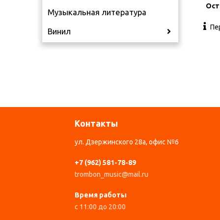
Ост
Музыкальная литература
Пе
Винил
Контакты
ул. Дзержинского 28а, офис №6
+7 (962) 581-78-89
trombon_music@mail.ru
Время работы
с 11:00 до 20:00