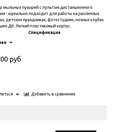
р мыльных пузырей c пультом дистанционного
ия - идеально подходит для работы на различных
х, детских праздниках, фотостудиях, ночных клубах
ших ДК. Легкий пластиковый корпус.
Спецификация
Генератор мыльных
нее
сание модели
пузырей
.00 руб
яжение питания, В
220~240 В / 50 Гц
ость вентилятора,
20
д, м3/мин
20
Добавить в сравнение
литься
я разогрева, мин
не требуется
сть бака, л
1,2
авление
ручное управление