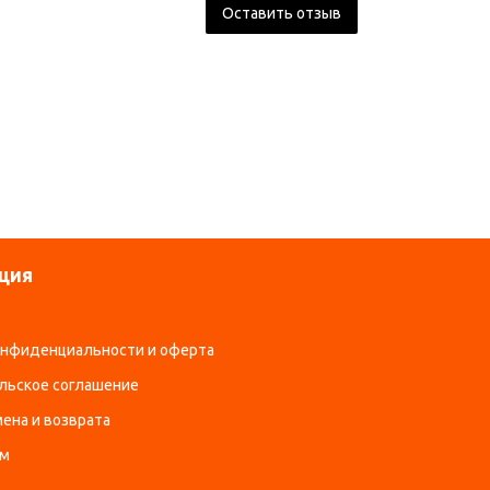
Оставить отзыв
льзуемая жидкость
Базовая на водной основе
ер (ШхВхГ), мм
410 х 230 х 260
кг
2,1
плектация
пульт ДУ
на-производитель
Китай
ция
онфиденциальности и оферта
льское соглашение
ена и возврата
ам