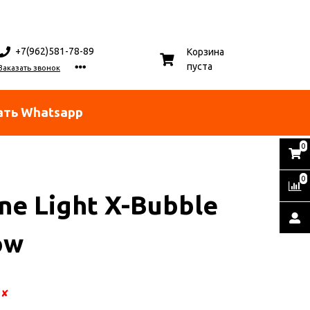
+7(962)581-78-89
Корзина
пуста
Заказать звонок
ать Whatsapp
0
0
ne Light X-Bubble
ow
:
✘