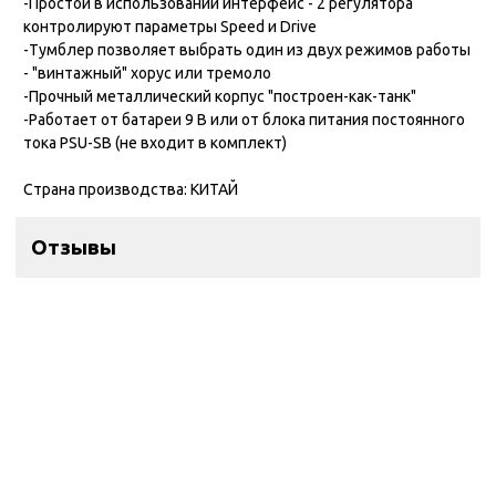
-Простой в использовании интерфейс - 2 регулятора
контролируют параметры Speed и Drive
-Тумблер позволяет выбрать один из двух режимов работы
- "винтажный" хорус или тремоло
-Прочный металлический корпус "построен-как-танк"
-Работает от батареи 9 В или от блока питания постоянного
тока PSU-SB (не входит в комплект)
Страна производства: КИТАЙ
Отзывы
Контакты
ул. Дзержинского 28а, офис №6
+7 (962) 581-78-89
trombon_music@mail.ru