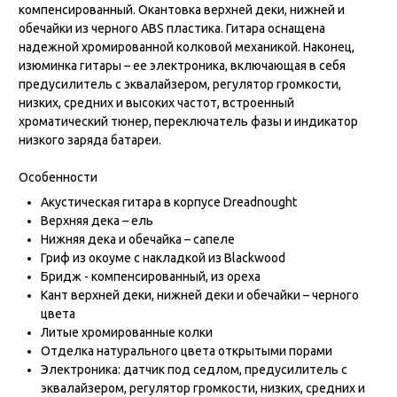
компенсированный. Окантовка верхней деки, нижней и
обечайки из черного ABS пластика. Гитара оснащена
надежной хромированной колковой механикой. Наконец,
изюминка гитары – ее электроника, включающая в себя
предусилитель с эквалайзером, регулятор громкости,
низких, средних и высоких частот, встроенный
хроматический тюнер, переключатель фазы и индикатор
низкого заряда батареи.
Особенности
Акустическая гитара в корпусе Dreadnought
Верхняя дека – ель
Нижняя дека и обечайка – сапеле
Гриф из окоуме с накладкой из Blackwood
Бридж - компенсированный, из ореха
Кант верхней деки, нижней деки и обечайки – черного
цвета
Литые хромированные колки
Отделка натурального цвета открытыми порами
Электроника: датчик под седлом, предусилитель с
эквалайзером, регулятор громкости, низких, средних и