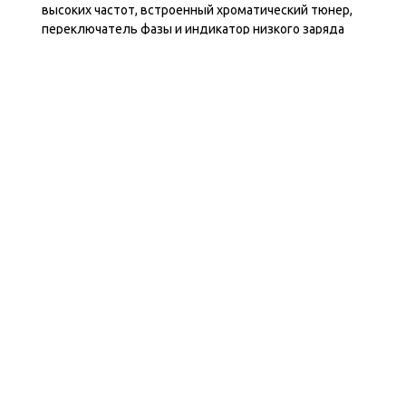
высоких частот, встроенный хроматический тюнер,
переключатель фазы и индикатор низкого заряда
батареи
Отзывы
Контакты
ул. Дзержинского 28а, офис №6
+7 (962) 581-78-89
trombon_music@mail.ru
с 11:00 до 20:00
Навигация
Главная
Каталог
Оплата
Контакты
Написать Whatsapp
Информация