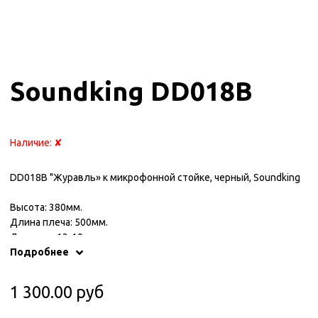
Soundking DD018B
Наличие:
✘
DD018B "Журавль» к микрофонной стойке, черный, Soundking
Высота: 380мм.
Длина плеча: 500мм.
Диаметр: 13-19мм.
Материал: сталь.
Подробнее
Цвет: черный.
1 300.00 руб