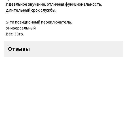
Идеальное звучание, отличная функциональность,
длительный срок службы.
5-ти позиционный переключатель.
Универсальный.
Вес: 33гр.
Отзывы
Контакты
ул. Дзержинского 28а, офис №6
+7 (962) 581-78-89
trombon_music@mail.ru
с 11:00 до 20:00
Навигация