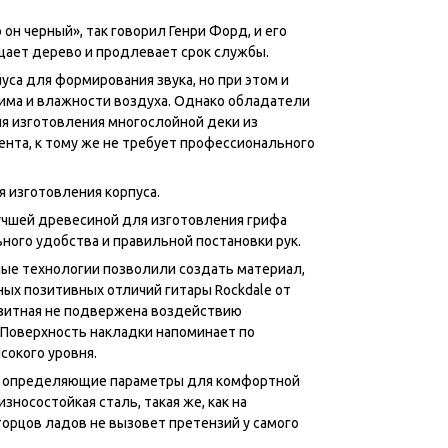
он черный», так говорил Генри Форд, и его
щает дерево и продлевает срок службы.
уса для формирования звука, но при этом и
има и влажности воздуха. Однако обладатели
гия изготовления многослойной деки из
ента, к тому же не требует профессионального
 изготовления корпуса.
учшей древесиной для изготовления грифа
ного удобства и правильной постановки рук.
ые технологии позволили создать материал,
ных позитивных отличий гитары Rockdale от
озитная не подвержена воздействию
 Поверхность накладки напоминает по
сокого уровня.
 – определяющие параметры для комфортной
зносостойкая сталь, такая же, как на
торцов ладов не вызовет претензий у самого