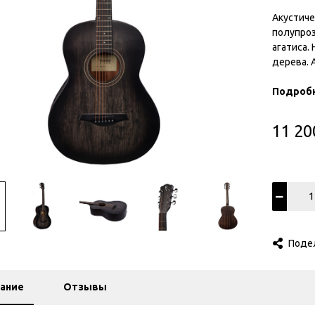
Акустиче
полупроз
агатиса.
дерева. 
полимерн
ладами. 
Подроб
колки.
11 20
Поде
ание
Отзывы