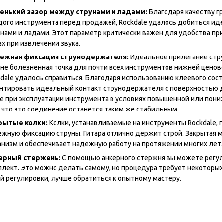
енький зазор между струнами и ладами:
Благодаря качеству г
дого инструмента перед продажей, Rockdale удалось добиться и
унами и ладами. Этот параметр критически важен для удобства пр
х при извлечении звука.
ежная фиксация струнодержателя:
Идеальное прилегание стр
йне болезненная точка для почти всех инструментов нижней ценов
kdale удалось справиться. Благодаря использованию клеевого сост
антировать идеальный контакт струнодержателя с поверхностью д
е при эксплуатации инструмента в условиях повышенной или пон
, что это соединение останется таким же стабильным.
рытые колки:
Колки, устанавливаемые на инструменты Rockdale, 
ежную фиксацию струны. Гитара отлично держит строй. Закрытая м
анизм и обеспечивает надежную работу на протяжении многих лет
ерный стержень:
С помощью анкерного стержня вы можете регул
плект. Это можно делать самому, но процедура требует некоторых 
ой регулировки, лучше обратиться к опытному мастеру.