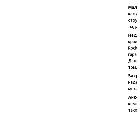
Мал
каж
стр
лада
Над
кра
Roc
гар
Даж
том
Зак
над
мех
Анк
ком
так