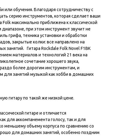
бби или обучения. Благодаря сотрудничеству с
дать серию инструментов, которая сделает ваши
 Folk максимально приближена к классической
м диапазоне, при этом инструмент звучит не
ль грифа, техника установки и обработки
адов, закрытые колки: все направлено на
х занятий. Гитара Rockdale Folk Novel F1BK
нием материалов и технологий 21 века на
иколепное сочетание хорошего звука,
ораздо более дорогим инструментам, и
ом для занятий музыкой как хобби в домашних
ую гитару по такой же низкой цене.
ассической гитаре и отличается
ак для аккомпанемента голосу, так и для
ко меньшему объему корпуса по сравнению со
хорошо для домашних занятий, особенно поздним