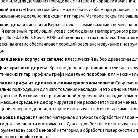
ером или для домашних посиделок с гитарой в хорошей компании.
ный цвет:
«Цвет автомобиля может быть любым при условии, что 
казывание идеально подходит к гитарам. Матовое покрытие защи
хняя дека из агатиса:
Верхняя дека – самый важный элемент корп
ый капризный, требующий ухода, соблюдения температурного реж
ры Rockdale Folk Novel F1BK избавлены от этих проблем. Техноло
весины агатис обеспечивает хороший резонанс и звучание инструм
а.
няя дека и корпус из сапеле:
Классический выбор древесины для
ф из красного дерева:
Красное дерево традиционно считается л
стических гитар. Профиль грифа идеально подобран для максималь
ладка грифа из древесно-полимерного композита:
Современн
ально подходящий для изготовления накладки, и это одно из глав
курентов. В отличие от традиционной деревянной накладки, комп
ужающей среды, не деформируется и не рассыхается со временем.
щениям черное дерево, которое используется для гитар самого вы
ировка ладов:
Качество материала и точность обработки ладов
 и долговечности инструмента. Для ладов Rockdale используется и
трументах высокой ценовой категории, а обработка поверхности и 
ушенного профессионала.