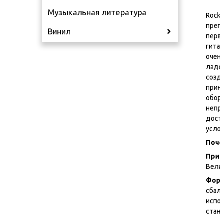
Музыкальная литература
Rock
пре
Винил
пер
гита
оче
ладо
созд
при
обо
неп
дос
усл
Поч
При
Вел
Фор
сба
исп
ста