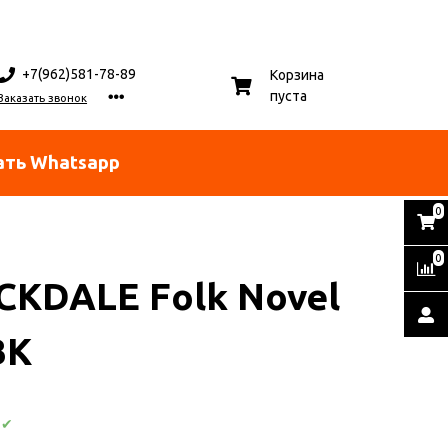
+7(962)581-78-89
Корзина
пуста
Заказать звонок
ать Whatsapp
0
0
CKDALE Folk Novel
BK
:
✔