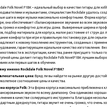
dale Folk Novel F1BK – идеальный выбор в качестве гитары для хо
подавателями и музыкантами, специалистам Rockdale удалось соз
вые шаги в мире музыки максимально комфортными. Форма корпуса
ре, она обеспечивает сбалансированное звучание во всем звуково
нь громко и комфортно для игры дома. Выверенные ширина и профи
в, подбор материала для корпуса, малое расстояние от струн до л
ание комфорта при игре и правильную постановку рук для серьезны
надлежит к новому поколению инструментов, созданных с примене
рудовании, гарантирующем идеальное качество изготовления. Вел
рихотливости в эксплуатации, качества, ранее присущего только г
тупной цены делает гитару Rockdale Folk NovelF1BK лучшим выбор
овиях или первых шагов в обучении.
ему именно
Rockdale
Folk
Novel
F
1
BK
?
влекательная цена:
Вряд ли вы найдете на рынке другую достойн
иколепное соотношение цены и качества.
ма корпуса
Folk:
Эта форма корпуса максимально приближена к кл
лансированным звуком по всему диапазону. Она одинаково хороша к
олнения в качестве солирующего инструмента. Благодаря несколь
ндартным дредноутом, гитара звучит не очень громко, что очень 