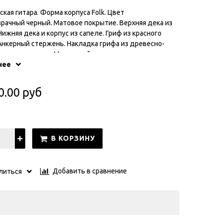
ская гитара. Форма корпуса Folk. Цвет
рачный черный. Матовое покрытие. Верхняя дека из
 Нижняя дека и корпус из сапеле. Гриф из красного
Анкерный стержень. Накладка грифа из древесно-
ого композита. Маленький зазор между струнами и
Надежная фиксация струнодержателя. Закрытые
нее
0.00 руб
В КОРЗИНУ
Добавить в сравнение
литься