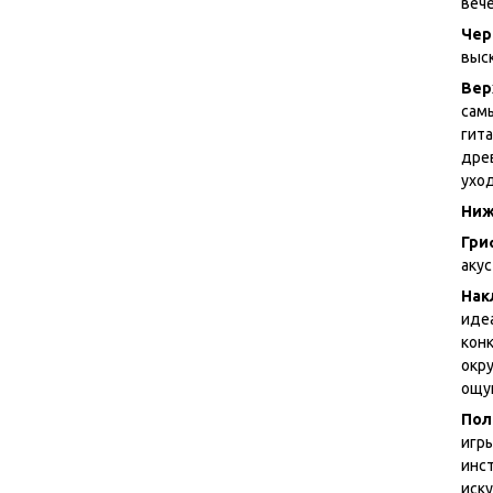
веч
Чер
выс
Вер
сам
гита
дре
уход
Ниж
Гри
аку
Нак
иде
кон
окр
ощу
Пол
игры
инс
иск