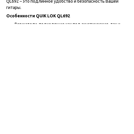
QL692 – это подлинное удобство и безопасность Вашей
гитары.
Особенности QUIK LOK QL692
Держатели, подходящие как под акустическую, так и
под электрогитару;
Верхний держатель с возможностью регулировки по
высоте;
Надёжная конструкция из высококачественной стали;
Мягкое прорезиненное покрытие защищает Ваш
инструмент от повреждений;
Компактная складная конструкция для удобства при
транспортировке.
Технические характеристики QUIK LOK QL692
Глубина: 13,2 дюймов / 33,5 см;
Диапазон установочной высоты (мин-макс): 32,3 – 19,7
дюймов / 82 – 50 см;
Высота при откидывании: 20,5 дюймов / 52 см;
Вес: 4,4 фунта / 2 кг.
Отзывы