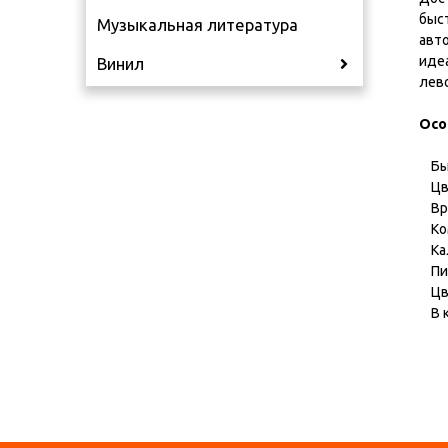
быс
Музыкальная литература
авт
идеа
Винил
лев
Осо
Быс
Цве
Вра
Ком
Кал
Пит
Цве
В к