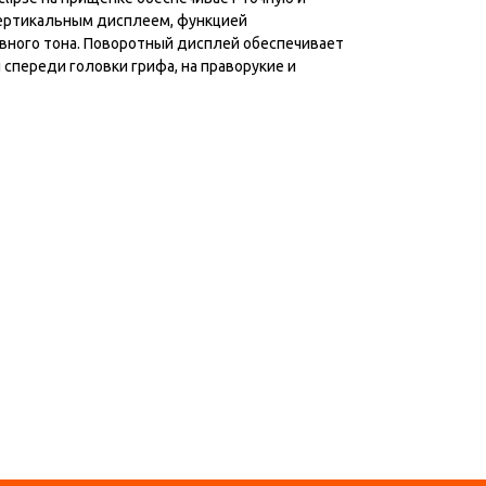
вертикальным дисплеем, функцией
вного тона. Поворотный дисплей обеспечивает
 спереди головки грифа, на праворукие и