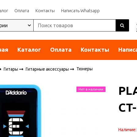
алог
Оплата
Контакты
Написать Whatsapp
ная
Каталог
Оплата
Контакты
Напис
Тюнеры
Гитары
Гитарные аксессуары
PL
Нет в наличии
CT
Наличие