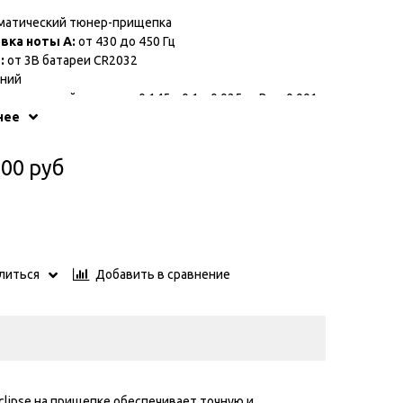
матический тюнер-прищепка
вка ноты A:
от 430 до 450 Гц
:
от 3В батареи CR2032
иний
в заводской упаковке: 0.145 x 0.1 x 0.025 м. Вес: 0.001
нее
производитель: СОЕДИНЕННЫЕ ШТАТЫ
.00 руб
Добавить в сравнение
литься
lipse на прищепке обеспечивает точную и