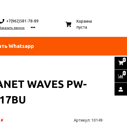
+7(962)581-78-89
Корзина
пуста
Заказать звонок
ать Whatsapp
0
0
ANET WAVES PW-
-17BU
:
✘
Артикул:
10149