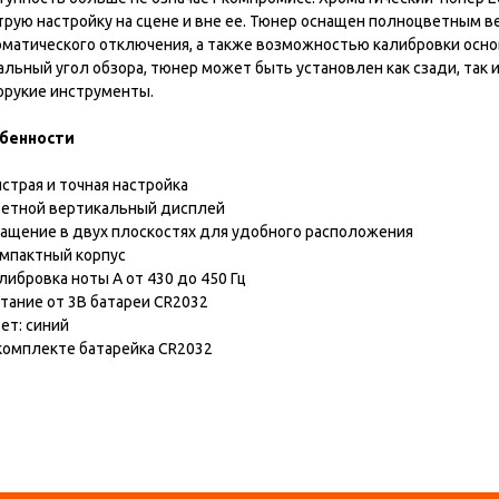
трую настройку на сцене и вне ее. Тюнер оснащен полноцветным 
оматического отключения, а также возможностью калибровки осно
льный угол обзора, тюнер может быть установлен как сзади, так и
орукие инструменты.
бенности
трая и точная настройка
тной вертикальный дисплей
щение в двух плоскостях для удобного расположения
пактный корпус
ибровка ноты A от 430 до 450 Гц
ание от 3В батареи CR2032
т: синий
омплекте батарейка CR2032