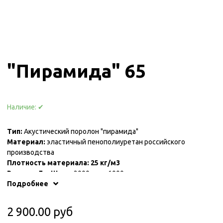
"Пирамида" 65
Наличие:
✔
Тип:
Акустический поролон "пирамида"
Материал:
эластичный пенополиуретан российского
производства
Плотность материала:
25 кг/м3
Размер, Д х Ш мм:
2000 мм × 1000 мм
Общая толщина, мм:
Подробнее
65
Толщина основания, мм:
15
2 900.00 руб
Высота пирамиды, мм:
50