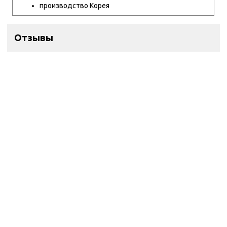
производство Корея
Отзывы
Контакты
ул. Дзержинского 28а, офис №6
+7 (962) 581-78-89
trombon_music@mail.ru
с 11:00 до 20:00
Навигация
Главная
Каталог
Оплата
Контакты
Написать Whatsapp
Информация
Гарантия
Политика конфиденциальности и оферта