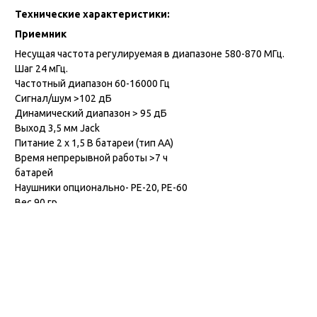
Технические характеристики:
Приемник
Несущая частота регулируемая в диапазоне 580-870 МГц.
Шаг 24 мГц.
Частотный диапазон 60-16000 Гц
Сигнал/шум >102 дБ
Динамический диапазон > 95 дБ
Выход 3,5 мм Jack
Питание 2 х 1,5 В батареи (тип AA)
Время непрерывной работы >7 ч
батарей
Наушники опционально- PE-20, PE-60
Вес 90 гр.
Передатчик
Несущая частота регулируемая в диапазоне 580-870 МГц
Частотный диапазон 60-16000 Гц
Сигнал/шум >102 дБ
Мощность 10 мВт
Питание выносной адаптер 12-18В DC/400mA
Вес 600 гр.