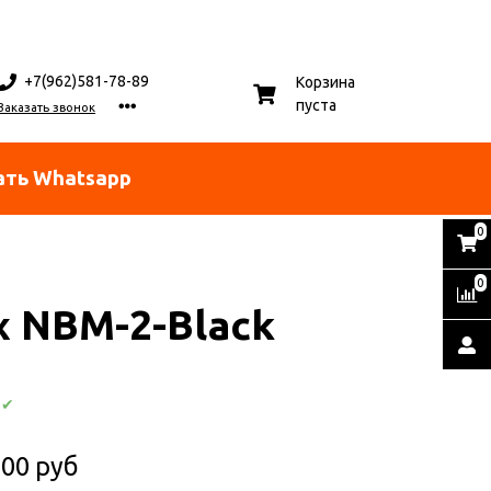
+7(962)581-78-89
Корзина
пуста
Заказать звонок
ать Whatsapp
0
0
x NBM-2-Black
:
✔
.00 руб