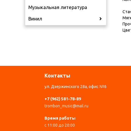
Музыкальная литература
Ста
Мяг
Винил
Про
Цвет
Контакты
ул. Дзержинского 28а, офис №6
+7 (962) 581-78-89
trombon_music@mail.ru
Время работы
с 11:00 до 20:00