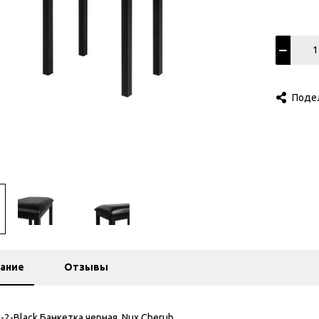
Поде
ание
Отзывы
2-Black Банкетка черная, Nux Cherub