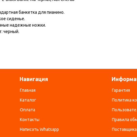
ндартная банкетка для пианино.
кое сиденье.
чные надежные ножки.
: черный.
Навигация
Информа
Главная
Гарантия
Каталог
Политика к
Оплата
Пользовате
Контакты
Правила обм
Написать Whatsapp
Поставщик