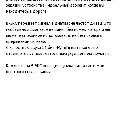
зарядки устройства - идеальный вариант, когда вы
находитесь в дороге.
B-5RC передает сигнал в диапазоне частот 2,4 ГГц. Это
глобальный диапазон вещания без помех, который вы
можете спокойное использовать, не беспокоясь о
прерывании сигнала.
С качеством звука 24-бит 44,1 кГц вы никогда не
столкнетесь с нежелательным ухудшением звучания.
Каждая пара B-5RC оснащена уникальной системой
быстрого согласования.
Просто удерживайте кнопку питания, чтобы включить оба
устройства, подключите передатчик к вашему инструменту,
а приемник к усилителю (или педали, аудиоинтерфейсу и
т.д.). Готово к игре!
Кроме того, B-5RC имеет полезную функцию MUTE; просто
коротко нажмите кнопку питания на передатчике, если
хотите на короткое время остановить работу устройства.
B-5RC передает сигнал на дистанцию прямой видимости до