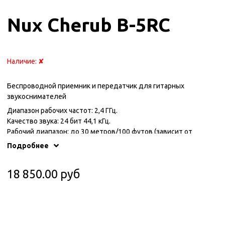
Nux Cherub B-5RC
Наличие:
✘
Беспроводной приемник и передатчик для гитарных
звукоснимателей
Диапазон рабочих частот: 2,4 ГГц.
Качество звука: 24 бит 44,1 кГц.
Рабочий диапазон: до 30 метров/100 футов (зависит от
окружающей среды).
Подробнее
Частотная характеристика: 20 Гц - 20 кГц.
Задержка: менее 5 мс.
18 850.00 руб
Коэффициент нелинейных искажений + шум (THD+N): менее
0,05% 1 кГц @ -10dbFS.
Режим автоматического сна: через 10 бездействия.
Емкость встроенного аккумулятора: 3,7 В / 500 мА (передатчик
и приемник).