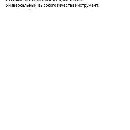
Универсальный, высокого качества инструмент,
подходящий как для начинающих, так и профессионалов.
Отзывы
Контакты
ул. Дзержинского 28а, офис №6
+7 (962) 581-78-89
trombon_music@mail.ru
с 11:00 до 20:00
Навигация
Главная
Каталог
Оплата
Контакты
Написать Whatsapp
Информация