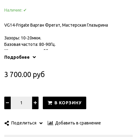
Наличие:
✔
VG14-Frigate Варган Фрегат, Мастерская Глазырина
Зазоры: 10-20мкм.
Базовая частота: 80-90Гц.
Жесткость язычка: 90гс.
Жесткость рамы: 100-200гс.
Подробнее
Размеры язычка: 65x12мм.
Габаритные размеры: 80x30x4мм.
3 700.00 руб
Вес: 20гр.
В КОРЗИНУ
Добавить в сравнение
Поделиться