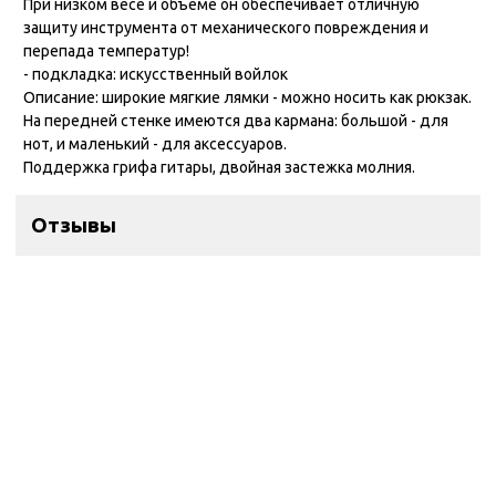
При низком весе и объеме он обеспечивает отличную
защиту инструмента от механического повреждения и
перепада температур!
- подкладка: искусственный войлок
Описание: широкие мягкие лямки - можно носить как рюкзак.
На передней стенке имеются два кармана: большой - для
нот, и маленький - для аксессуаров.
Поддержка грифа гитары, двойная застежка молния.
Отзывы
Контакты
ул. Дзержинского 28а, офис №6
+7 (962) 581-78-89
trombon_music@mail.ru
с 11:00 до 20:00