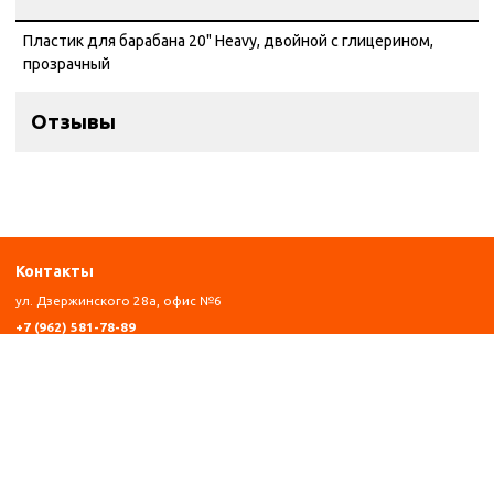
Пластик для барабана 20" Heavy, двойной с глицерином,
прозрачный
Отзывы
Контакты
ул. Дзержинского 28а, офис №6
+7 (962) 581-78-89
trombon_music@mail.ru
с 11:00 до 20:00
Навигация
Главная
Каталог
Оплата
Контакты
Написать Whatsapp
Информация