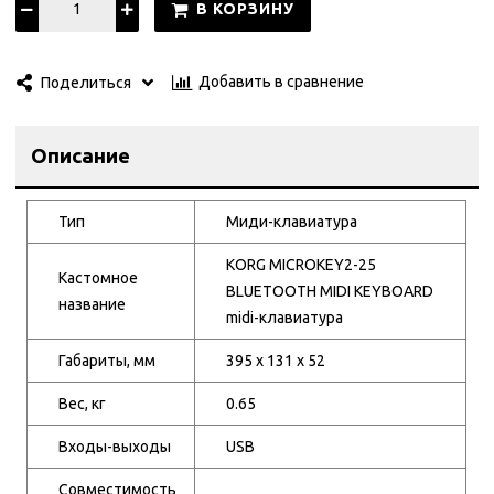
Подключение осуществляется по Bluetooth или через разъем
В КОРЗИНУ
USB. Клавиатура совместима с компьютерами под
управлением Windows и Mac OS. Электропитание клавиатуры
осуществляется от двух батарей типа АА или через кабель
Добавить в сравнение
Поделиться
USB. Примерный срок работы от батарей – 30 часов.
Описание
Тип
Миди-клавиатура
KORG MICROKEY2-25
Кастомное
BLUETOOTH MIDI KEYBOARD
название
midi-клавиатура
Габариты, мм
395 x 131 x 52
Вес, кг
0.65
Входы-выходы
USB
Совместимость