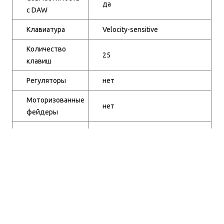
да
с DAW
Клавиатура
Velocity-sensitive
Количество
25
клавиш
Регуляторы
нет
Моторизованные
нет
фейдеры
Бренды
Korg
Пэды
нет
Питание по USB
есть
Отзывы