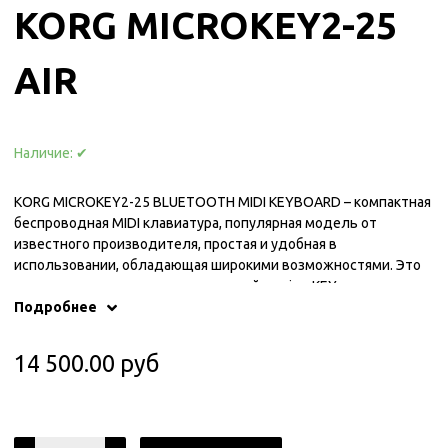
KORG MICROKEY2-25
AIR
Наличие:
✔
KORG MICROKEY2-25 BLUETOOTH MIDI KEYBOARD – компактная
беспроводная MIDI клавиатура, популярная модель от
известного производителя, простая и удобная в
использовании, обладающая широкими возможностями. Это
модель из второго поколения линейки microKEY, которая
сохранила все достоинства предшествующих моделей и
Подробнее
получила ряд новых современных функций, в том числе
возможность беспроводного соединения, поддержку iPad и
14 500.00 руб
iPhone. KORG MICROKEY2-25 Air - универсальная модель,
которая отличается простотой конструкции, маленькими
размером и весом, удобством коммутации. Это младшая
модель линейки с 25-клавишной мини-клавиатурой.