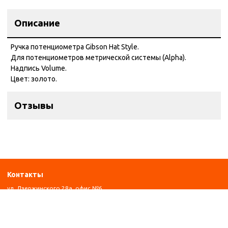
Описание
Ручка потенциометра Gibson Hat Style.
Для потенциометров метрической системы (Alpha).
Надпись Volume.
Цвет: золото.
Отзывы
Контакты
ул. Дзержинского 28а, офис №6
+7 (962) 581-78-89
trombon_music@mail.ru
с 11:00 до 20:00