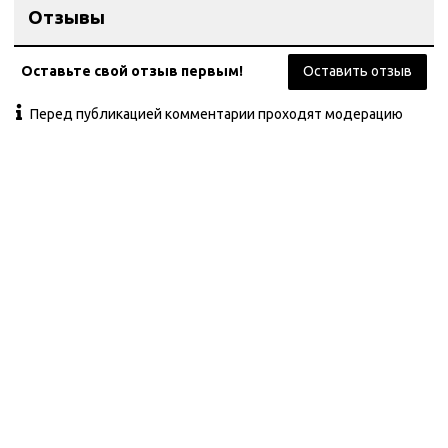
Отзывы
Оставьте свой отзыв первым!
Оставить отзыв
Перед публикацией комментарии проходят модерацию
Контакты
ул. Дзержинского 28а, офис №6
+7 (962) 581-78-89
trombon_music@mail.ru
с 11:00 до 20:00
Навигация
Главная
Каталог
Оплата
Контакты
Написать Whatsapp