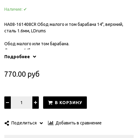
Наличие:
✔
HA08-161408CR Обод малого и том барабана 14", верхний,
сталь 1.6мм, LDrums
Обод малого или том барабана.
Диаметр 14".
Верхний.
Подробнее
8 отверстий.
Материал: сталь.
770.00 руб
Толщина: 1,6мм.
Покрытие: хром.
В КОРЗИНУ
Добавить в сравнение
Поделиться