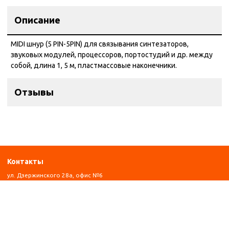
Описание
MIDI шнур (5 PIN-5PIN) для связывания синтезаторов,
звуковых модулей, процессоров, портостудий и др. между
собой, длина 1, 5 м, пластмассовые наконечники.
Отзывы
Контакты
ул. Дзержинского 28а, офис №6
+7 (962) 581-78-89
trombon_music@mail.ru
с 11:00 до 20:00
Навигация