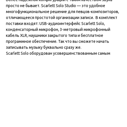
просто не бывает. Scarlett Solo Studio — это удобное
многофункциональное решение для певцов-композиторов,
отличающееся простотой организации записи. В комплект
поставки входят: USB-аудиоинтерфейс Scarlett Solo,
конденсаторный микрофон, 3-метровый микрофонный
кабель XLR, наушники закрытого типа и бесплатное
программное обеспечение. Так что вы сможете начать
записывать музыку буквально сразу же.
Scarlett Solo оборудован усовершенствованным самым
лучшим микрофонным предусилителем Scarlett третьего
поколения с настройкой Air, реализующей одноименный
эффект оригинальных микрофонных предусилителей ISA
компании Focusrite, который позволяет получать более
яркий и открытый звук вокала при записи.
Конденсаторный микрофон CM25 MkIII гарантирует запись
звука со студийным уровнем качества, позволяя получать
точную копию оригинала, а наушники HP60 MkIII закрытого
типа новой усовершенствованной конструкции, обеспечивая
такое же высокое качество звука, позволяют чувствовать
себя комфортно во время продолжительных сессий записи
и микширования.