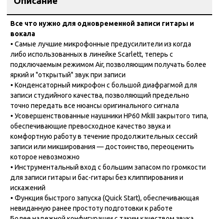
Описание
Все что нужно для одновременной записи гитары и
вокала
• Самые лучшие микрофонные предусилители из когда
либо использованных в линейке Scarlett, теперь с
подключаемым режимом Air, позволяющим получать более
яркий и "открытый" звук при записи
• Конденсаторный микрофон с большой диафрагмой для
записи студийного качества, позволяющий предельно
точно передать все нюансы оригинального сигнала
• Усовершенствованные наушники HP60 MkIII закрытого типа,
обеспечивающие превосходное качество звука и
комфортную работу в течение продолжительных сессий
записи или микширования — достоинство, переоценить
которое невозможно
• Инструментальный вход с большим запасом по громкости
для записи гитары и бас-гитары без клиппирования и
искажений
• Функция быстрого запуска (Quick Start), обеспечивающая
невиданную ранее простоту подготовки к работе
Более надежной конфигурации с таким качеством звука