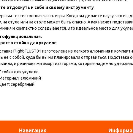
те отдохнуть и себе и своему инструменту
рывы - естественная часть игры. Когда вы делаете паузу, что вы 
, на стуле или на столе может быть опасно. А как насчет подставк
миния и компактно складывается. Это идеальное место для укулел
гофункциональная.
просто стойка для укулеле
тавка Flight FLUST01 изготовлена из легкого алюминия и компактн
ь ее с собой, куда бы вы ни планировали отправиться. Подставка
льзила, и резиновыми амортизаторами, которые надежно удержива
Стойка для укулеле
Материал: алюминий
Цвет: серебряный
Навигация
Информа