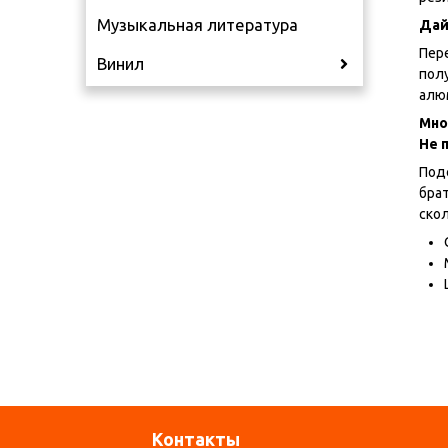
Музыкальная литература
Дай
Пере
Винил
полу
алю
Мно
Не 
Подс
брат
ско
Контакты