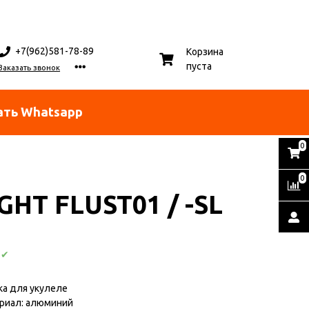
+7(962)581-78-89
Корзина
пуста
Заказать звонок
ать Whatsapp
0
0
GHT FLUST01 / -SL
:
✔
ка для укулеле
риал: алюминий