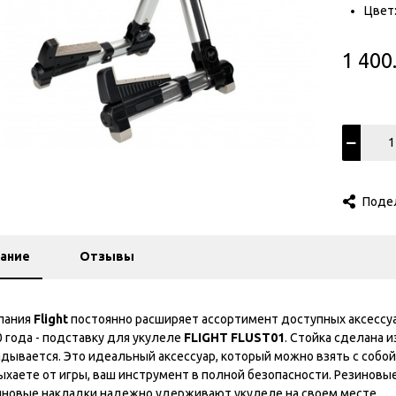
Цвет
1 400
Поде
ание
Отзывы
пания
Flight
постоянно расширяет ассортимент доступных аксессу
0 года - подставку для укулеле
FLIGHT FLUST01
. Стойка сделана 
дывается. Это идеальный аксессуар, который можно взять с собой
ыхаете от игры, ваш инструмент в полной безопасности. Резинов
иновые накладки надежно удерживают укулеле на своем месте.