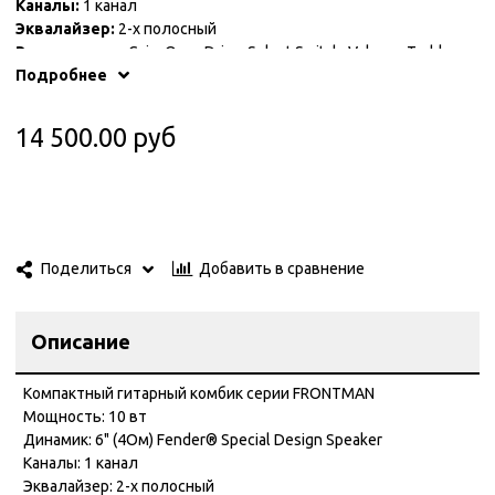
Каналы:
1 канал
Эквалайзер:
2-х полосный
Регулировки:
Gain, Over-Drive, Select Switch, Volume, Treble,
Bass
Подробнее
Дополнительно:
вход для CD, выход на наушники
Вес:
3.8 кг
14 500.00 руб
Добавить в сравнение
Поделиться
Описание
Компактный гитарный комбик серии FRONTMAN
Мощность: 10 вт
Динамик: 6" (4Ом) Fender® Special Design Speaker
Каналы: 1 канал
Эквалайзер: 2-х полосный