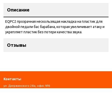
Описание
EQPС2 прозрачная нескользящая накладка на пластик для
двойной педали бас барабана, которая увеличивает атаку и
укрепляет пластик без потери качества звука.
Отзывы
Контакты
ул. Дзержинского 28а, офис №6
+7 (962) 581-78-89
trombon_music@mail.ru
с 11:00 до 20:00
Навигация