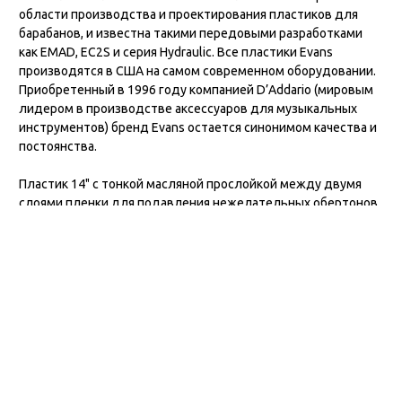
области производства и проектирования пластиков для
барабанов, и известна такими передовыми разработками
как EMAD, EC2S и серия Hydraulic. Все пластики Evans
производятся в США на самом современном оборудовании.
Приобретенный в 1996 году компанией D’Addario (мировым
лидером в производстве аксессуаров для музыкальных
инструментов) бренд Evans остается синонимом качества и
постоянства.
Пластик 14" с тонкой масляной прослойкой между двумя
слоями пленки для подавления нежелательных обертонов.
Запатентованное УФ-отвержденное покрытие
обеспечивает непревзойденную прочность и постоянство.
Два слоя для постоянства звучания и прочности на большее
время игры.
Насыщенное, глубокое, короткое звучание рок-н-ролла
начала 70-ых.
Все пластики Evans спроектированы, разработаны и
произведены в США.
Отзывы