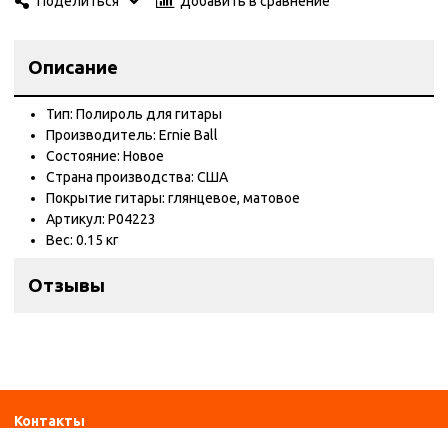
Добавить в сравнение
Поделиться
Описание
Тип:
Полироль для гитары
Производитель:
Ernie Ball
Состояние:
Новое
Страна производства:
США
Покрытие гитары:
глянцевое
,
матовое
Артикул:
P04223
Вес:
0.15 кг
Отзывы
Контакты
ул. Дзержинского 28а, офис №6