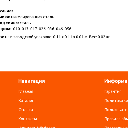
сание:
ивка:
никелированная сталь
дцевина:
сталь
щина:
.010 .013 .017 .026 .036 .046 .056
риты в заводской упаковке: 0.11 x 0.11 x 0.01 м. Вес: 0.02 кг
Навигация
Информа
Главная
Гарантия
Каталог
Политика к
Оплата
Пользовате
Контакты
Правила обм