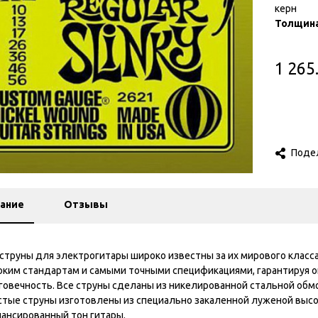
керн
Толщина
1 265
Поде
ание
Отзывы
 струны для электрогитары широко известны за их мирового класса
оким стандартам и самыми точными спецификациями, гарантируя 
говечность. Все струны сделаны из никелированной стальной обмо
стые струны изготовлены из специально закаленной луженой высо
лансированный тон гитары.