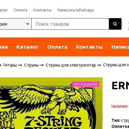
алог
Оплата
Контакты
Написать Whatsapp
ная
Каталог
Оплата
Контакты
Напис
Струны для э
Гитары
Струны
Струны для электрогитар
ER
Нет в наличии
Наличие
Тип:
стру
Оплетка