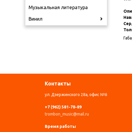
Музыкальная литература
Опи
Нав
Винил
Сер
Тол
Габа
Контакты
ул. Дзержинского 28а, офис №6
+7 (962) 581-78-89
trombon_music@mail.ru
Время работы