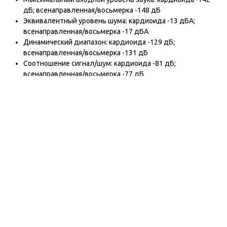
дБ; всенаправленная/восьмерка -148 дБ
Эквивалентный уровень шума: кардиоида -13 дБА;
всенаправленная/восьмерка -17 дБА
Динамический диапазон: кардиоида -129 дБ;
всенаправленная/восьмерка -131 дБ
Соотношение сигнал/шум: кардиоида -81 дБ;
всенаправленная/восьмерка -77 дБ
Фантомное питание: 48 В постоянного тока, 2 мА
Вес: 520 г
Размеры: высота 221 мм, диаметр 56 мм
Отзывы
Контакты
ул. Дзержинского 28а, офис №6
+7 (962) 581-78-89