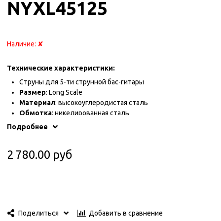
NYXL45125
Наличие:
✘
Технические характеристики:
Струны для 5-ти струнной бас-гитары
Размер
: Long Scale
Материал
: высокоуглеродистая сталь
Обмотка
: никелированная сталь
Натяжение
: Light Top/Medium Bottom
Подробнее
Упаковка, не загрязняющая окружающую среду,
обеспечивает защиту от коррозии и отличную сохранность
2 780.00 руб
струн
Произведено в США
Добавить в сравнение
Поделиться