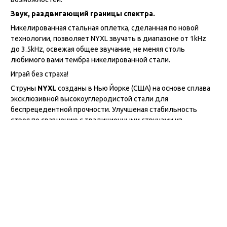
Звук, раздвигающий границы спектра.
Никелированная стальная оплетка, сделанная по новой
технологии, позволяет NYXL звучать в диапазоне от 1kHz
до 3.5kHz, освежая общее звучание, не меняя столь
любимого вами тембра никелированной стали.
Играй без страха!
Струны
NYXL
созданы в Нью Йорке (США) на основе сплава
эксклюзивной высокоуглеродистой стали для
беспрецедентной прочности. Улучшеная стабильность
строя по сравнению с традиционными струнами из
никелированной стали - быстрее настраиваются и дольше
держат строй. Струны с обмоткой имеют улучшенное
звучание в среднечастотной области (1 - 3.5кГц) –
увеличенный презенс и кранч хорошо прорезают микс.
Безопасная для окружающей среды, устойчивая к
возникновению коррозии упаковка для струн.
Технические характеристики:
Струны для 5-ти струнной бас-гитары
Размер
: Long Scale