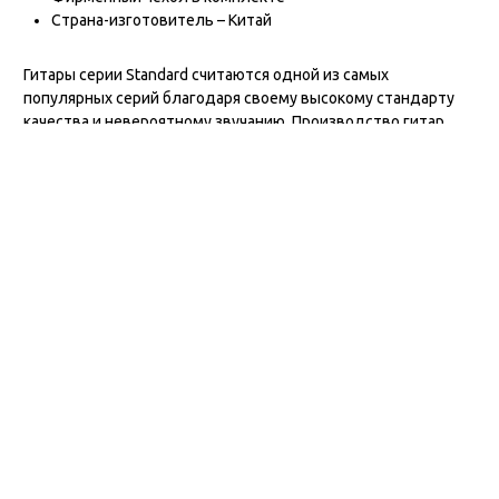
Страна-изготовитель – Китай
Гитары серии Standard считаются одной из самых
популярных серий благодаря своему высокому стандарту
качества и невероятному звучанию. Производство гитар
было перенесено в Китай для того, чтобы компании удалось
вернуть цены двухлетней давности до глобального
повышения, оставляя при этом неизменное качество своей
продукции.
Crafter – популярный корейский бренд акустических гитар с
почти полувековой историей. Это динамично
развивающаяся компания с фабриками в Корее и Китае, в
качестве и многообразии которых нет похожих. Сочетание
всех преимуществ позволяют Crafter достичь невероятно
высоких результатов в уровне качества инструментов и тем
самым прославиться на весь мир.
Разделение фабрик на корейское и китайское производства
позволило Crafter существенно улучшить производство и
увеличить объемы старших моделей производства Корея и