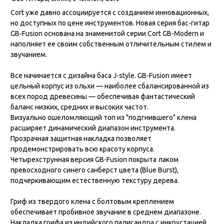
Cort уже давно ассоциируется с созданием инновационных,
но доступных по цене инструментов. Новая серия бас-гитар
GB-Fusion основана на знаменитой серии Cort GB-Modern и
наполняет ее своим собственным отличительным стилем и
звучанием.
Все начинается с дизайна баса J-style. GB-Fusion имеет
цельный корпус из ольхи — наиболее сбалансированной из
всех пород древесины — обеспечивая фантастический
баланс низких, средних и высоких частот.
Визуально ошеломляющий топ из "подгнившего" клена
расширяет динамический диапазон инструмента.
Прозрачная защитная накладка позволяет
продемонстрировать всю красоту корпуса.
Четырехструнная версия GB-Fusion покрыта лаком
превосходного синего санберст цвета (Blue Burst),
подчеркивающим естественную текстуру дерева.
Гриф из твердого клена с болтовым креплением
обеспечивает пробивное звучание в среднем диапазоне.
Накладка грифа из индийского палисандра с инкрустацией