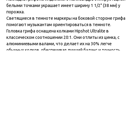
белыми точками украшает имеет ширину 1 1/2" (38 мм) у
порожка.
Светящиеся в темноте маркеры на боковой стороне грифа
помогают музыкантам ориентироваться в темноте.
Головка грифа оснащена колками Hipshot Ultralite в
классическом соотношении 20:1. Они отлиты из цинка, с
алюминиевыми валами, что делает их на 30% легче
обычных колков, обеспечивая лучший баланс и точность
настройки.
Новейшие звукосниматели Voiced Tone VTB-ST от Cort — это
идеальный сингл J-style с чистым и мощным басовым
звучанием и классической теплотой. Для настройки
звучания GB-Fusion оснащается активным предусилителем
с питанием от батареи 9 В. Благодаря push/pull регулятору
громкости, ручке смешивания и 3-полосной активной
электронике музыканты могут получить доступ к широкому
спектру тонов.
MetalCraft M — это прочный, массивный бридж. Он
обеспечивает лучшую передачу тона и упрощает замену