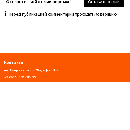
Оставьте свой отзыв первым!
Оставить отзыв
Перед публикацией комментарии проходят модерацию
Контакты
ул. Дзержинского 28а, офис №6
+7 (962) 581-78-89
trombon_music@mail.ru
с 11:00 до 20:00
Навигация
Главная
Каталог
Оплата
Контакты
Написать Whatsapp
Информация
Гарантия
Политика конфиденциальности и оферта