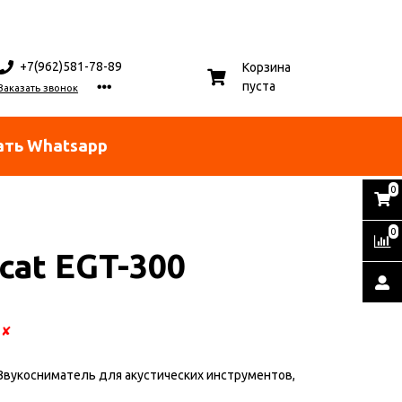
+7(962)581-78-89
Корзина
пуста
Заказать звонок
ать Whatsapp
0
0
cat EGT-300
:
✘
Звукосниматель для акустических инструментов,