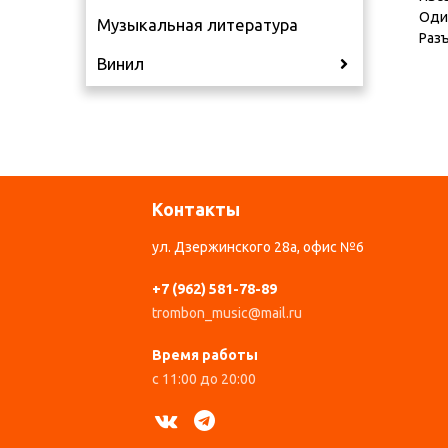
Оди
Музыкальная литература
Разъ
Винил
Контакты
ул. Дзержинского 28а, офис №6
+7 (962) 581-78-89
trombon_music@mail.ru
Время работы
с 11:00 до 20:00