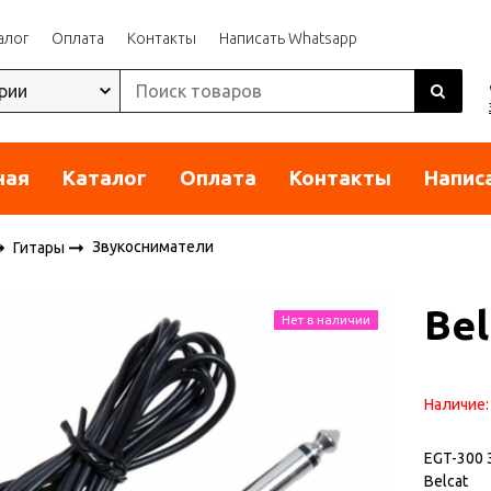
алог
Оплата
Контакты
Написать Whatsapp
ная
Каталог
Оплата
Контакты
Напис
Звукосниматели
Гитары
Bel
Нет в наличии
Наличие
EGT-300 
Belcat