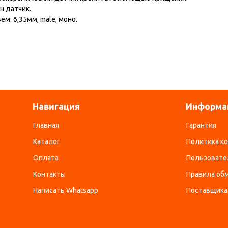
н датчик.
ем: 6,35мм, male, моно.
Навигация
Информа
Главная
Гарантия
Каталог
Политика к
Оплата
Пользовате
Контакты
Правила обм
Написать Whatsapp
Поставщик