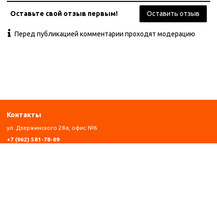
Оставьте свой отзыв первым!
Оставить отзыв
Перед публикацией комментарии проходят модерацию
Контакты
ул. Дзержинского 28а, офис №6
+7 (962) 581-78-89
trombon_music@mail.ru
с 11:00 до 20:00
Навигация
Главная
Каталог
Оплата
Контакты
Написать Whatsapp
Информация