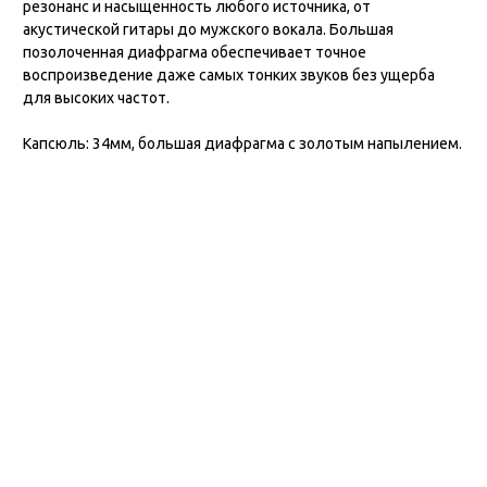
резонанс и насыщенность любого источника, от
акустической гитары до мужского вокала. Большая
позолоченная диафрагма обеспечивает точное
воспроизведение даже самых тонких звуков без ущерба
для высоких частот.
Капсюль: 34мм, большая диафрагма с золотым напылением.
Диаграмма направленности: кардиоида.
Частотный диапазон: 20 Гц-20 кГц.
Чувствительность: -37 дБ +/- 2 дБ
Выходное сопротивление: 150 Ом +/-30%.
Сопротивление нагрузки: более 1000 Ом.
Собственный шум: 16 дБА.
Максимальное звуковое давление: 132 дБ.
Соотношение сигнал/шум: 78 дБ.
Отзывы