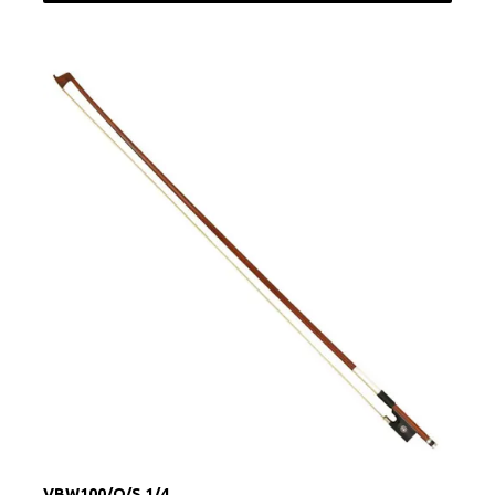
VBW100/O/S 1/4