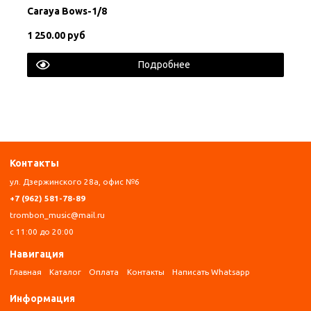
Carayа Bows-1/8
1 250.00 руб
Подробнее
Контакты
ул. Дзержинского 28а, офис №6
+7 (962) 581-78-89
trombon_music@mail.ru
с 11:00 до 20:00
Навигация
Главная
Каталог
Оплата
Контакты
Написать Whatsapp
Информация