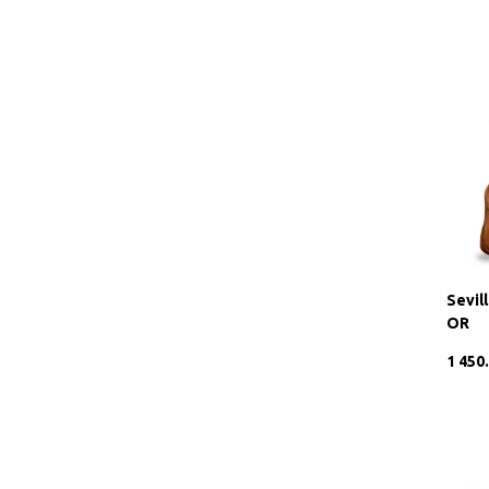
Sevil
OR
1 450