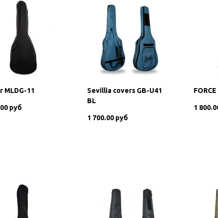
er MLDG-11
Sevillia covers GB-U41
FORCE 
BL
.00 руб
1 800.0
1 700.00 руб
В корзину
В корзину