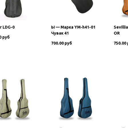
r LDG-0
Ы — Марка YM-h41-01
Sevilli
Чувак 41
OR
0 руб
700.00 руб
750.00
В корзину
В корзину