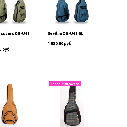
a covers GB-U41
Sevillia GB-U41 BL
1 850.00 руб
0 руб
В корзину
В корзину
Товар ожидается