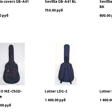
lia covers GB-A41
Sevillia GB-A41 BL
Sevilli
BK
750.00 руб
0 руб
800.00
В корзину
В корзину
O MZ-ChGD-
Lutner LDG-2
Lutner
re
1 400.00 руб
1 400.0
.00 руб
В корзину