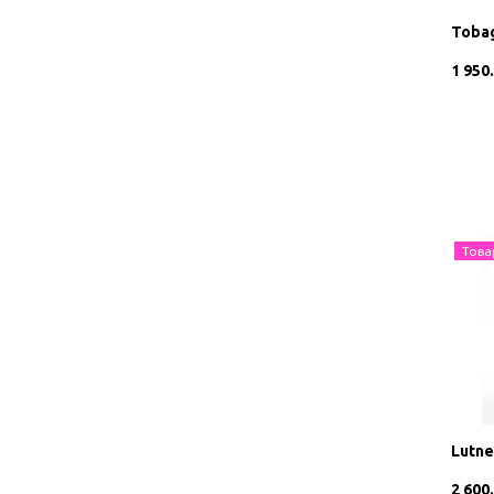
Toba
1 950
Това
Lutne
2 600