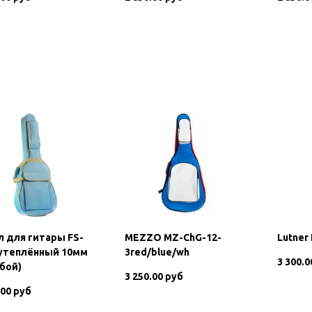
В корзину
В корзину
л для гитары FS-
MEZZO MZ-ChG-12-
Lutner
 утеплённый 10мм
3red/blue/wh
3 300.0
бой)
3 250.00 руб
.00 руб
В корзину