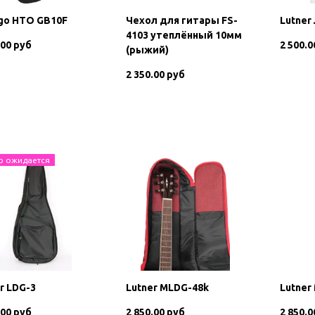
go HTO GB10F
Чехол для гитары FS-
Lutner
4103 утеплённый 10мм
.00 руб
2 500.0
(рыжий)
2 350.00 руб
В корзину
В корзину
р ожидается
r LDG-3
Lutner MLDG-48k
Lutner
.00 руб
2 850.00 руб
2 850.0