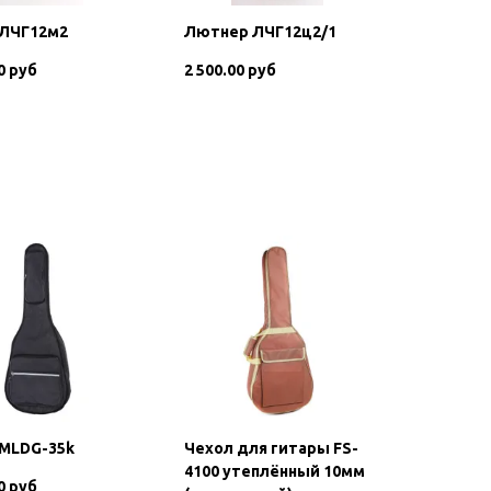
 ЛЧГ12м2
Лютнер ЛЧГ12ц2/1
0 руб
2 500.00 руб
В корзину
В корзину
 MLDG-35k
Чехол для гитары FS-
4100 утеплённый 10мм
0 руб