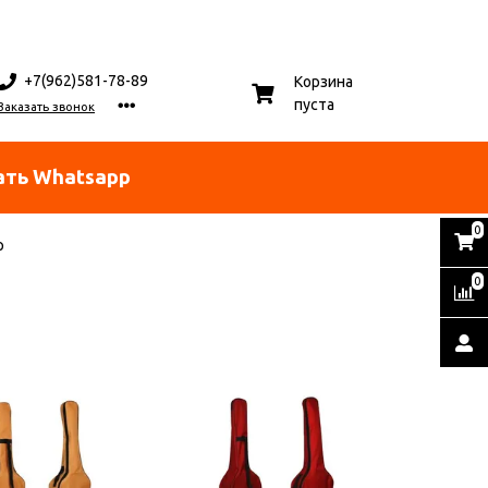
+7(962)581-78-89
Корзина
пуста
Заказать звонок
ать Whatsapp
0
р
0