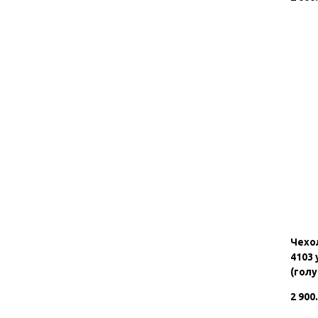
Чехо
4103
(голу
2 900