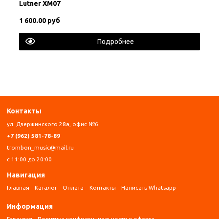
Lutner XM07
1 600.00 руб
Подробнее
Контакты
ул. Дзержинского 28а, офис №6
+7 (962) 581-78-89
trombon_music@mail.ru
с 11:00 до 20:00
Навигация
Главная
Каталог
Оплата
Контакты
Написать Whatsapp
Информация
Гарантия
Политика конфиденциальности и оферта