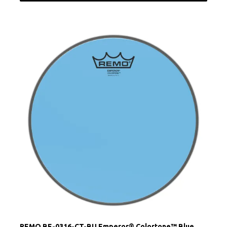
REMO BE-0316-CT-BU Emperor® Colortone™ Blue